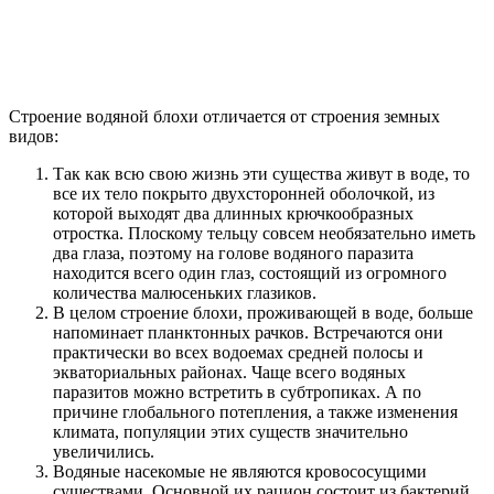
Строение водяной блохи отличается от строения земных
видов:
Так как всю свою жизнь эти существа живут в воде, то
все их тело покрыто двухсторонней оболочкой, из
которой выходят два длинных крючкообразных
отростка. Плоскому тельцу совсем необязательно иметь
два глаза, поэтому на голове водяного паразита
находится всего один глаз, состоящий из огромного
количества малюсеньких глазиков.
В целом строение блохи, проживающей в воде, больше
напоминает планктонных рачков. Встречаются они
практически во всех водоемах средней полосы и
экваториальных районах. Чаще всего водяных
паразитов можно встретить в субтропиках. А по
причине глобального потепления, а также изменения
климата, популяции этих существ значительно
увеличились.
Водяные насекомые не являются кровососущими
существами. Основной их рацион состоит из бактерий,