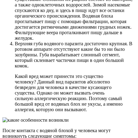
а также одноклеточных водорослей. Зимой насекомые
спускаются ко дну, и здесь в пищу идут все останки
органического происхождения. Водяная блоха
проглатывает пищу с помощью фильтрации, которая
достигается ритмичными движениями грудных ножек.
Фильтрующие веера проталкивают пищу дальше в
желудок.
Верхняя губа водяного паразита достаточно крупная. В
ротовом аппарате отсутствуют какие бы то ни было
зазубрины. Губа вырабатывает слюнный сегмент,
который склеивает частички пищи в один большой
комок.
Какой вред может принести это существо
человеку? Данный вид паразитов абсолютно
безвреден для человека в качестве кусающего
существа. Однако он может вызвать очень
сильную аллергическую реакцию. Поэтому самый
большой вред от водяных блох не укусы, а именно
аллергия, которую они вызывают.
После контакта с водяной блохой у человека могут
возникнуть следующие симптомы: