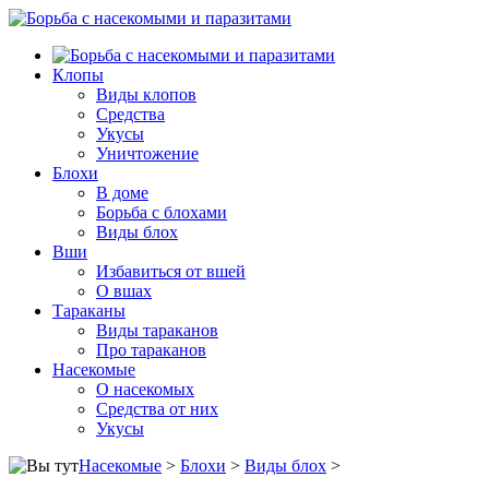
Клопы
Виды клопов
Средства
Укусы
Уничтожение
Блохи
В доме
Борьба с блохами
Виды блох
Вши
Избавиться от вшей
О вшах
Тараканы
Виды тараканов
Про тараканов
Насекомые
О насекомых
Средства от них
Укусы
Насекомые
>
Блохи
>
Виды блох
>