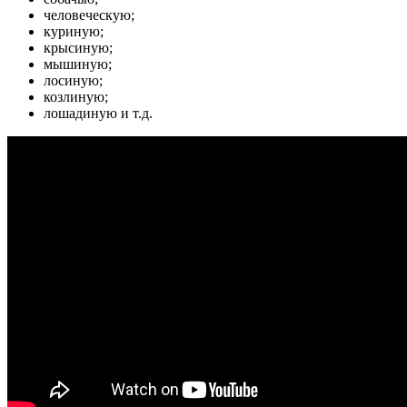
человеческую;
куриную;
крысиную;
мышиную;
лосиную;
козлиную;
лошадиную и т.д.