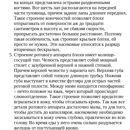
на концах представлена острыми раздвоенными
когтями. Все шесть лап располагаются на передней
части туловища, причем задние лапы длиннее передних.
Такое строение конечностей позволяет блохе
отпрыгивать от поверхности аж до тридцати
сантиметров в высоту и, не сбавляя скорости,
пропрыгать достаточно большое расстояние. Поэтому
такая особенность, как строение крыльев блохи, ей
просто не нужна. Эти насекомые относятся к разряду
вторичных бескрылых.
Строение ротового аппарата блохи имеет колюще-
сосущий тип. Челюсть представляет собой мощный
стилет с зазубренной верхней и нижней стенкой.
Причем верхней челюсти у паразита нет. Верхняя губа
представляет собой тонкую длинную трубку. Нижняя
губа выступает в качестве футляра для острых частей
ротовой полости. Между ними находится гипофаринкс
– нечто похожее на язык, через который происходит
слюноотделение. Такое строение позволяет вредителю
вгрызаться в кожу, чтобы отсасывать кровь. Так как все
детали ротового аппарата достаточно малы, то для того,
чтобы достать до капилляров, насекомому необходимо
засасываться в кожу очень глубоко, практически во всю
голову. Во время еды у него очень сильно раздувается
желудок от поступающей крови.