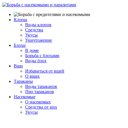
Клопы
Виды клопов
Средства
Укусы
Уничтожение
Блохи
В доме
Борьба с блохами
Виды блох
Вши
Избавиться от вшей
О вшах
Тараканы
Виды тараканов
Про тараканов
Насекомые
О насекомых
Средства от них
Укусы