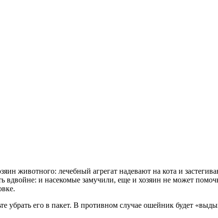
озяин животного: лечебный агрегат надевают на кота и застегив
 вдвойне: и насекомые замучили, еще и хозяин не может помочь
овке.
дьте убрать его в пакет. В противном случае ошейник будет «выды