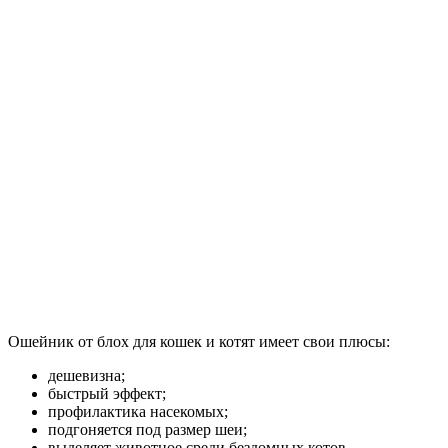
Ошейник от блох для кошек и котят имеет свои плюсы:
дешевизна;
быстрый эффект;
профилактика насекомых;
подгоняется под размер шеи;
выделяет животное среди бездомных котов.