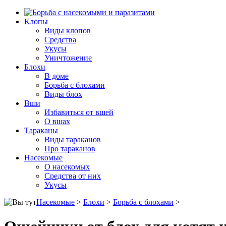
Клопы
Виды клопов
Средства
Укусы
Уничтожение
Блохи
В доме
Борьба с блохами
Виды блох
Вши
Избавиться от вшей
О вшах
Тараканы
Виды тараканов
Про тараканов
Насекомые
О насекомых
Средства от них
Укусы
Насекомые
>
Блохи
>
Борьба с блохами
>